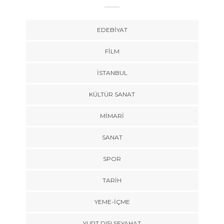
EDEBIYAT
FILM
İSTANBUL
KÜLTÜR SANAT
MIMARI
SANAT
SPOR
TARİH
YEME-İÇME
YURT DIŞI SEYAHAT