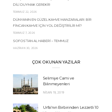
DILI DUYMAK GEREKIR
TEMMUZ 22, 2026
DÜNYANIN EN GÜZEL KAHVE MANZARALARI: BIR
FINCAN KAHVE İÇIN YOL DEĞIŞTIRILIR MI?
TEMMUZ 7, 2026
SOFOS’TAN AL HABERI – TEMMUZ
HAZIRAN 30, 2026
ÇOK OKUNAN YAZILAR
Selimiye Cami ve
Bilinmeyenleri
NISAN 19, 2019
Urfa’nın Birbirinden Lezzetli 10