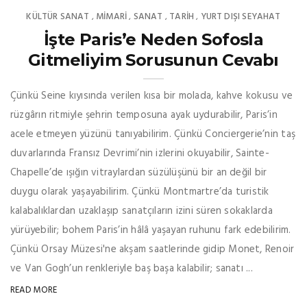
KÜLTÜR SANAT
MIMARI
SANAT
TARİH
YURT DIŞI SEYAHAT
,
,
,
,
İşte Paris’e Neden Sofosla
Gitmeliyim Sorusunun Cevabı
Çünkü Seine kıyısında verilen kısa bir molada, kahve kokusu ve
rüzgârın ritmiyle şehrin temposuna ayak uydurabilir, Paris’in
acele etmeyen yüzünü tanıyabilirim. Çünkü Conciergerie’nin taş
duvarlarında Fransız Devrimi’nin izlerini okuyabilir, Sainte-
Chapelle’de ışığın vitraylardan süzülüşünü bir an değil bir
duygu olarak yaşayabilirim. Çünkü Montmartre’da turistik
kalabalıklardan uzaklaşıp sanatçıların izini süren sokaklarda
yürüyebilir; bohem Paris’in hâlâ yaşayan ruhunu fark edebilirim.
Çünkü Orsay Müzesi'ne akşam saatlerinde gidip Monet, Renoir
ve Van Gogh’un renkleriyle baş başa kalabilir; sanatı ...
READ MORE