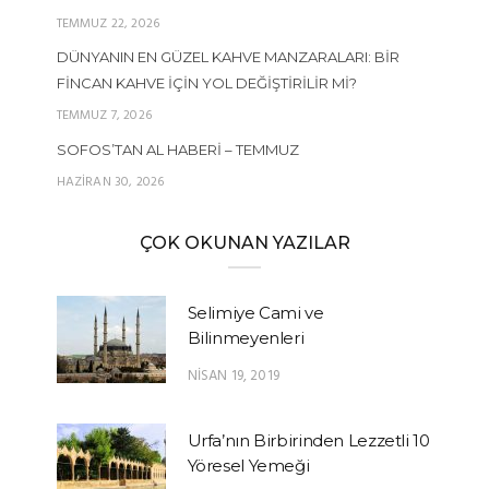
TEMMUZ 22, 2026
DÜNYANIN EN GÜZEL KAHVE MANZARALARI: BIR
FINCAN KAHVE İÇIN YOL DEĞIŞTIRILIR MI?
TEMMUZ 7, 2026
SOFOS’TAN AL HABERI – TEMMUZ
HAZIRAN 30, 2026
ÇOK OKUNAN YAZILAR
Selimiye Cami ve
Bilinmeyenleri
NISAN 19, 2019
Urfa’nın Birbirinden Lezzetli 10
Yöresel Yemeği