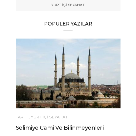
YURT İÇİ SEYAHAT
POPÜLER YAZILAR
TARİH
,
YURT İÇİ SEYAHAT
Selimiye Cami Ve Bilinmeyenleri