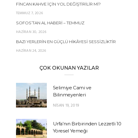
FINCAN KAHVE İÇIN YOL DEĞIŞTIRILIR MI?
TEMMUZ 7, 2026
SOFOS’TAN AL HABERI – TEMMUZ
HAZIRAN 30, 2026
BAZI YERLERIN EN GÜÇLÜ HIKÂYESI SESSIZLIKTIR
HAZIRAN 24, 2026
ÇOK OKUNAN YAZILAR
Selimiye Cami ve
Bilinmeyenleri
NISAN 19, 2019
Urfa’nın Birbirinden Lezzetli 10
Yöresel Yemeği