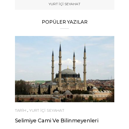
YURT İÇİ SEYAHAT
POPÜLER YAZILAR
TARİH
,
YURT İÇİ SEYAHAT
Selimiye Cami Ve Bilinmeyenleri