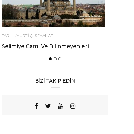
H
,
YURT İÇİ SEYAHAT
YEME-İÇME
imiye Cami Ve Bilinmeyenleri
Urfa’nın Birbi
Yemeği
BİZİ TAKİP EDİN