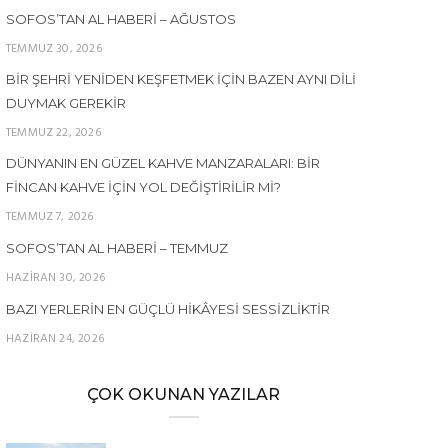
SOFOS’TAN AL HABERI – AĞUSTOS
TEMMUZ 30, 2026
BIR ŞEHRI YENIDEN KEŞFETMEK İÇIN BAZEN AYNI DILI
DUYMAK GEREKIR
TEMMUZ 22, 2026
DÜNYANIN EN GÜZEL KAHVE MANZARALARI: BIR
FINCAN KAHVE İÇIN YOL DEĞIŞTIRILIR MI?
TEMMUZ 7, 2026
SOFOS’TAN AL HABERI – TEMMUZ
HAZIRAN 30, 2026
BAZI YERLERIN EN GÜÇLÜ HIKÂYESI SESSIZLIKTIR
HAZIRAN 24, 2026
ÇOK OKUNAN YAZILAR