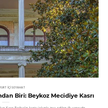
YURT İÇİ SEYAHAT
ndan Biri: Beykoz Mecidiye Kasrı