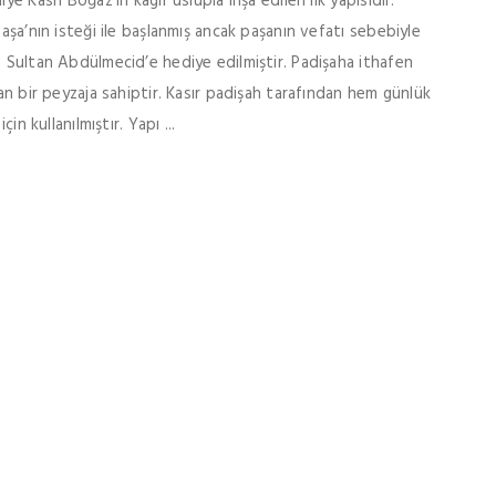
e Kasrı Boğaz’ın kagir üslupla inşa edilen ilk yapısıdır.
aşa’nın isteği ile başlanmış ancak paşanın vefatı sebebiyle
a Sultan Abdülmecid’e hediye edilmiştir. Padişaha ithafen
kan bir peyzaja sahiptir. Kasır padişah tarafından hem günlük
in kullanılmıştır. Yapı ...