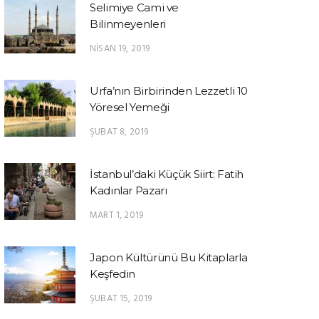
Selimiye Cami ve
Bilinmeyenleri
NISAN 19, 2019
Urfa’nın Birbirinden Lezzetli 10
Yöresel Yemeği
ŞUBAT 8, 2019
İstanbul’daki Küçük Siirt: Fatih
Kadınlar Pazarı
MART 1, 2019
Japon Kültürünü Bu Kitaplarla
Keşfedin
ŞUBAT 15, 2019