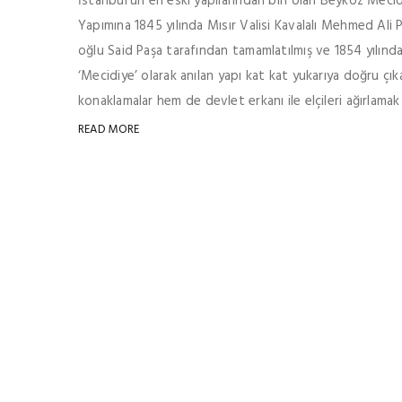
İstanbul’un en eski yapılarından biri olan Beykoz Mecidiy
Yapımına 1845 yılında Mısır Valisi Kavalalı Mehmed Ali P
oğlu Said Paşa tarafından tamamlatılmış ve 1854 yılınd
‘Mecidiye’ olarak anılan yapı kat kat yukarıya doğru çı
konaklamalar hem de devlet erkanı ile elçileri ağırlamak iç
READ MORE