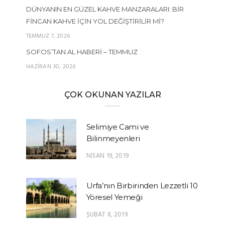
DÜNYANIN EN GÜZEL KAHVE MANZARALARI: BIR
FINCAN KAHVE İÇIN YOL DEĞIŞTIRILIR MI?
TEMMUZ 7, 2026
SOFOS’TAN AL HABERI – TEMMUZ
HAZIRAN 30, 2026
ÇOK OKUNAN YAZILAR
Selimiye Cami ve
Bilinmeyenleri
NISAN 19, 2019
Urfa’nın Birbirinden Lezzetli 10
Yöresel Yemeği
ŞUBAT 8, 2019