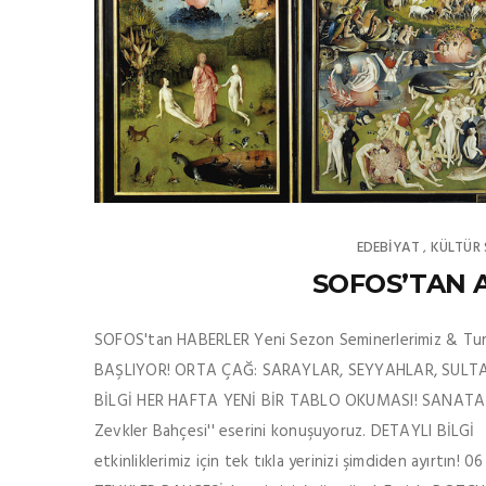
EDEBIYAT
KÜLTÜR
,
SOFOS’TAN A
SOFOS'tan HABERLER Yeni Sezon Seminerlerimiz & Tu
BAŞLIYOR! ORTA ÇAĞ: SARAYLAR, SEYYAHLAR, SULTANL
BİLGİ HER HAFTA YENİ BİR TABLO OKUMASI! SANATA SE
Zevkler Bahçesi'' eserini konuşuyoruz. DETAYLI Bİ
etkinliklerimiz için tek tıkla yerinizi şimdiden ayır