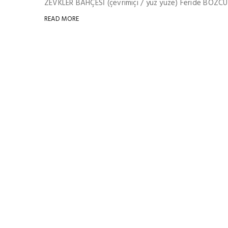
ZEVKLER BAHÇESİ (çevrimiçi / yüz yüze) Feride BOZCU i
READ MORE