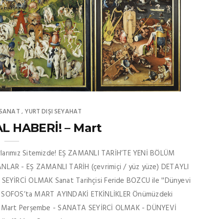
 SANAT
YURT DIŞI SEYAHAT
,
L HABERİ! – Mart
rlarımız Sitemizde! EŞ ZAMANLI TARİH’TE YENİ BÖLÜM
AR - EŞ ZAMANLI TARİH (çevrimiçi / yüz yüze) DETAYLI
YİRCİ OLMAK Sanat Tarihçisi Feride BOZCU ile ''Dünyevi
LGİ SOFOS’ta MART AYINDAKİ ETKİNLİKLER Önümüzdeki
tın! 06 Mart Perşembe - SANATA SEYİRCİ OLMAK - DÜNYEVİ