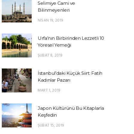
Selimiye Cami ve
Bilinmeyenleri
NISAN 19, 2019
Urfa’nın Birbirinden Lezzetli 10
Yöresel Yemeği
ŞUBAT 8, 2019
İstanbul’daki Küçük Siirt: Fatih
Kadınlar Pazarı
MART 1, 2019
Japon Kültürünü Bu Kitaplarla
Keşfedin
ŞUBAT 15, 2019