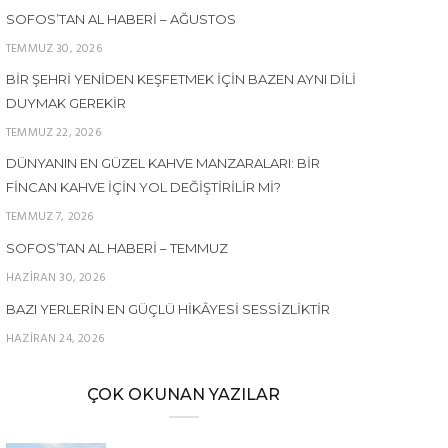
SOFOS’TAN AL HABERI – AĞUSTOS
TEMMUZ 30, 2026
BIR ŞEHRI YENIDEN KEŞFETMEK İÇIN BAZEN AYNI DILI
DUYMAK GEREKIR
TEMMUZ 22, 2026
DÜNYANIN EN GÜZEL KAHVE MANZARALARI: BIR
FINCAN KAHVE İÇIN YOL DEĞIŞTIRILIR MI?
TEMMUZ 7, 2026
SOFOS’TAN AL HABERI – TEMMUZ
HAZIRAN 30, 2026
BAZI YERLERIN EN GÜÇLÜ HIKÂYESI SESSIZLIKTIR
HAZIRAN 24, 2026
ÇOK OKUNAN YAZILAR