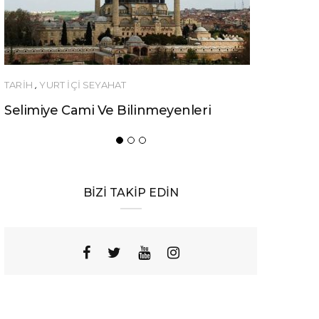
TARİH
,
YURT İÇİ SEYAHAT
YEME-İÇME
Selimiye Cami Ve Bilinmeyenleri
Urfa’nın B
Yemeği
BİZİ TAKİP EDİN