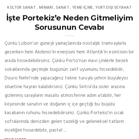
KÜLTÜR SANAT
MIMARI
SANAT
YEME-İÇME
YURT DIŞI SEYAHAT
,
,
,
,
İşte Portekiz’e Neden Gitmeliyim
Sorusunun Cevabı
Çünkü Lizbon’un güneşli yamaçlarında nostaljik tramvaylarla
gezerken hem Akdeniz’in enerjisini hem Atlantik’in esintisini bir
arada hissedebilirsiniz. Çünkü Porto’nun mavi çinilerle bezeli
sokaklarında geçmişle bugünün zarif uyumunu hissedebilir,
Douro Nehri’nde yapacağınız tekne turuyla şehrin büyüleyici
siluetine hayran kalabilirsiniz. Çünkü Sintra’da sisler arasına
gizlenmiş sarayların masalsı atmosferine adım atabilir, her
köşesinde sanatın ve doğanın iç içe geçtiği bu büyülü
kasabanın ruhunu hissedebilirsiniz. Çünkü Portekiz’in sıcak
sofralarında denizden gelen tazeliği ve geleneksel tatların
inceliğini hissedebilir, pastel ...