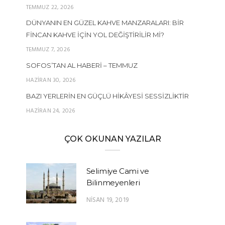
TEMMUZ 22, 2026
DÜNYANIN EN GÜZEL KAHVE MANZARALARI: BIR
FINCAN KAHVE İÇIN YOL DEĞIŞTIRILIR MI?
TEMMUZ 7, 2026
SOFOS’TAN AL HABERI – TEMMUZ
HAZIRAN 30, 2026
BAZI YERLERIN EN GÜÇLÜ HIKÂYESI SESSIZLIKTIR
HAZIRAN 24, 2026
ÇOK OKUNAN YAZILAR
Selimiye Cami ve
Bilinmeyenleri
NISAN 19, 2019