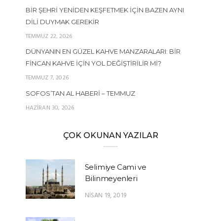
BIR ŞEHRI YENIDEN KEŞFETMEK İÇIN BAZEN AYNI
DILI DUYMAK GEREKIR
TEMMUZ 22, 2026
DÜNYANIN EN GÜZEL KAHVE MANZARALARI: BIR
FINCAN KAHVE İÇIN YOL DEĞIŞTIRILIR MI?
TEMMUZ 7, 2026
SOFOS’TAN AL HABERI – TEMMUZ
HAZIRAN 30, 2026
ÇOK OKUNAN YAZILAR
Selimiye Cami ve
Bilinmeyenleri
NISAN 19, 2019