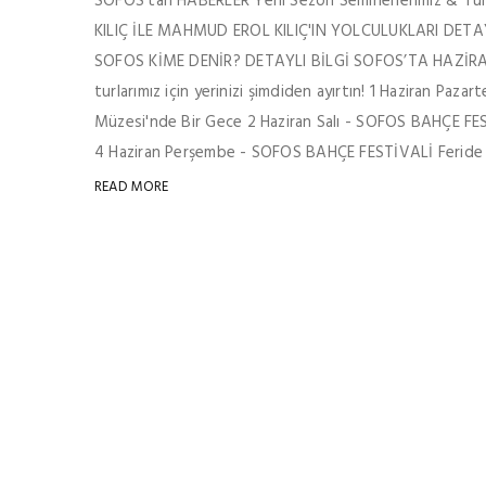
SOFOS'tan HABERLER Yeni Sezon Seminerlerimiz & T
KILIÇ İLE MAHMUD EROL KILIÇ'IN YOLCULUKLARI DET
SOFOS KİME DENİR? DETAYLI BİLGİ SOFOS’TA HAZİRAN
turlarımız için yerinizi şimdiden ayırtın! 1 Haziran Pa
Müzesi'nde Bir Gece 2 Haziran Salı - SOFOS BAHÇE FEST
4 Haziran Perşembe - SOFOS BAHÇE FESTİVALİ Feride B
READ MORE