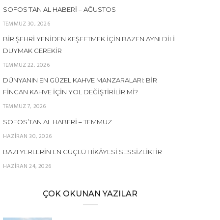
SOFOS’TAN AL HABERI – AĞUSTOS
TEMMUZ 30, 2026
BIR ŞEHRI YENIDEN KEŞFETMEK İÇIN BAZEN AYNI DILI
DUYMAK GEREKIR
TEMMUZ 22, 2026
DÜNYANIN EN GÜZEL KAHVE MANZARALARI: BIR
FINCAN KAHVE İÇIN YOL DEĞIŞTIRILIR MI?
TEMMUZ 7, 2026
SOFOS’TAN AL HABERI – TEMMUZ
HAZIRAN 30, 2026
BAZI YERLERIN EN GÜÇLÜ HIKÂYESI SESSIZLIKTIR
HAZIRAN 24, 2026
ÇOK OKUNAN YAZILAR