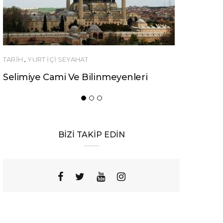
YAHAT
YEME-İÇME
Ve Bilinmeyenleri
Urfa’nın Birbirinden Lezze
Yemeği
BİZİ TAKİP EDİN