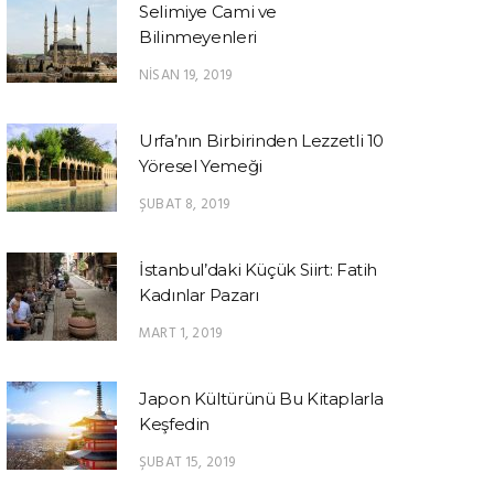
Selimiye Cami ve
Bilinmeyenleri
NISAN 19, 2019
Urfa’nın Birbirinden Lezzetli 10
Yöresel Yemeği
ŞUBAT 8, 2019
İstanbul’daki Küçük Siirt: Fatih
Kadınlar Pazarı
MART 1, 2019
Japon Kültürünü Bu Kitaplarla
Keşfedin
ŞUBAT 15, 2019