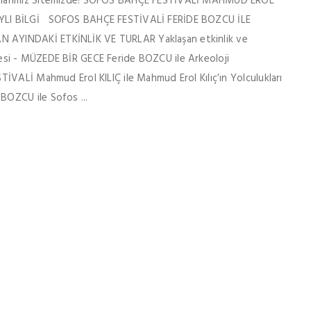
urlarımız Sitemizde! SOFOS BAHÇE FESTİVALİ MAHMUD EROL
AYLI BİLGİ SOFOS BAHÇE FESTİVALİ FERİDE BOZCU İLE
 AYINDAKİ ETKİNLİK VE TURLAR Yaklaşan etkinlik ve
zartesi - MÜZEDE BİR GECE Feride BOZCU ile Arkeoloji
İVALİ Mahmud Erol KILIÇ ile Mahmud Erol Kılıç’ın Yolculukları
OZCU ile Sofos ...