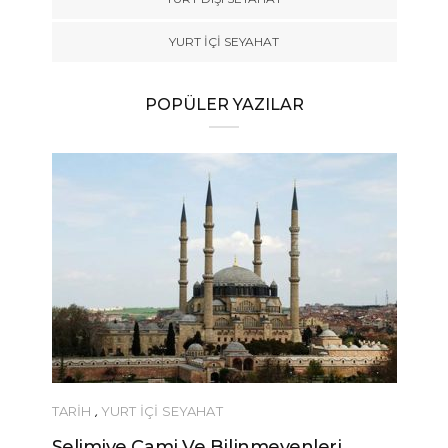
YURT İÇİ SEYAHAT
POPÜLER YAZILAR
TARİH
,
YURT İÇİ SEYAHAT
Selimiye Cami Ve Bilinmeyenleri