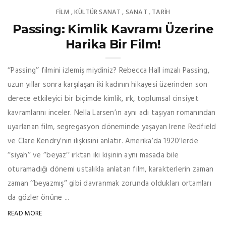
FILM
KÜLTÜR SANAT
SANAT
TARİH
,
,
,
Passing: Kimlik Kavramı Üzerine
Harika Bir Film!
‘’Passing’’ filmini izlemiş miydiniz? Rebecca Hall imzalı Passing,
uzun yıllar sonra karşılaşan iki kadının hikayesi üzerinden son
derece etkileyici bir biçimde kimlik, ırk, toplumsal cinsiyet
kavramlarını inceler. Nella Larsen’ın aynı adı taşıyan romanından
uyarlanan film, segregasyon döneminde yaşayan Irene Redfield
ve Clare Kendry’nin ilişkisini anlatır. Amerika’da 1920’lerde
‘’siyah’’ ve ‘’beyaz’’ ırktan iki kişinin aynı masada bile
oturamadığı dönemi ustalıkla anlatan film, karakterlerin zaman
zaman ‘’beyazmış’’ gibi davranmak zorunda oldukları ortamları
da gözler önüne ...
READ MORE