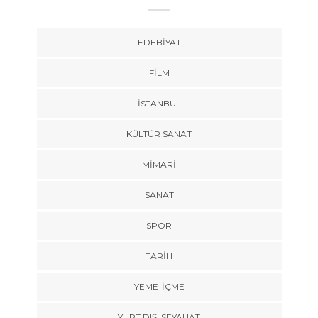
EDEBIYAT
FILM
İSTANBUL
KÜLTÜR SANAT
MIMARI
SANAT
SPOR
TARİH
YEME-İÇME
YURT DIŞI SEYAHAT