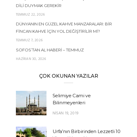
DILI DUYMAK GEREKIR
TEMMUZ 22, 2026
DÜNYANIN EN GÜZEL KAHVE MANZARALARI: BIR
FINCAN KAHVE İÇIN YOL DEĞIŞTIRILIR MI?
TEMMUZ 7, 2026
SOFOS’TAN AL HABERI – TEMMUZ
HAZIRAN 30, 2026
ÇOK OKUNAN YAZILAR
Selimiye Cami ve
Bilinmeyenleri
NISAN 19, 2019
Urfa’nın Birbirinden Lezzetli 10