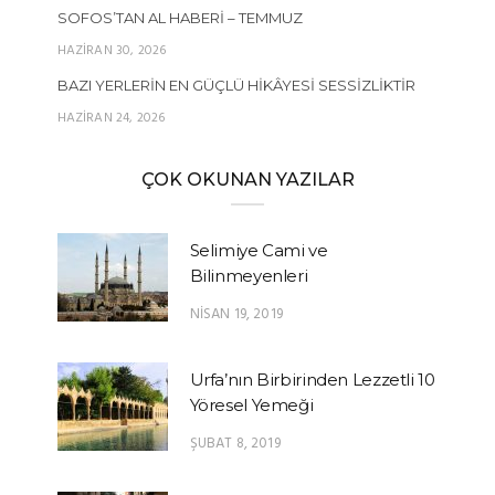
SOFOS’TAN AL HABERI – TEMMUZ
HAZIRAN 30, 2026
BAZI YERLERIN EN GÜÇLÜ HIKÂYESI SESSIZLIKTIR
HAZIRAN 24, 2026
ÇOK OKUNAN YAZILAR
Selimiye Cami ve
Bilinmeyenleri
NISAN 19, 2019
Urfa’nın Birbirinden Lezzetli 10
Yöresel Yemeği
ŞUBAT 8, 2019