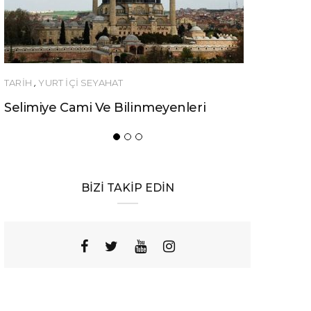
TARİH
,
YURT İÇİ SEYAHAT
YEME-İÇME
Selimiye Cami Ve Bilinmeyenleri
Urfa’nın B
Yemeği
BİZİ TAKİP EDİN