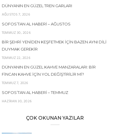
DÜNYANIN EN GÜZEL TREN GARLARI
AĞUSTOS 7, 2026
SOFOS’TAN AL HABERI – AĞUSTOS
TEMMUZ 30, 2026
BIR ŞEHRI YENIDEN KEŞFETMEK İÇIN BAZEN AYNI DILI
DUYMAK GEREKIR
TEMMUZ 22, 2026
DÜNYANIN EN GÜZEL KAHVE MANZARALARI: BIR
FINCAN KAHVE İÇIN YOL DEĞIŞTIRILIR MI?
TEMMUZ 7, 2026
SOFOS’TAN AL HABERI – TEMMUZ
HAZIRAN 30, 2026
ÇOK OKUNAN YAZILAR