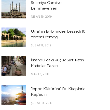
Selimiye Cami ve
Bilinmeyenleri
NISAN 19, 2019
Urfa’nın Birbirinden Lezzetli 10
Yöresel Yemeği
ŞUBAT 8, 2019
İstanbul’daki Küçük Siirt: Fatih
Kadınlar Pazarı
MART 1, 2019
Japon Kültürünü Bu Kitaplarla
Keşfedin
ŞUBAT 15, 2019