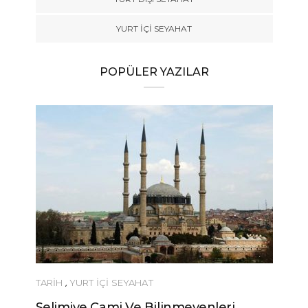
YURT İÇİ SEYAHAT
POPÜLER YAZILAR
TARİH
,
YURT İÇİ SEYAHAT
Selimiye Cami Ve Bilinmeyenleri