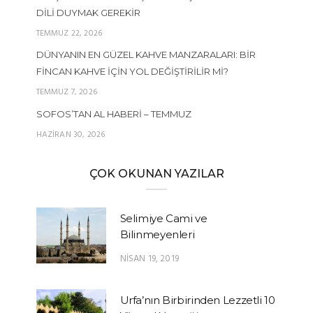
DILI DUYMAK GEREKIR
TEMMUZ 22, 2026
DÜNYANIN EN GÜZEL KAHVE MANZARALARI: BIR
FINCAN KAHVE İÇIN YOL DEĞIŞTIRILIR MI?
TEMMUZ 7, 2026
SOFOS’TAN AL HABERI – TEMMUZ
HAZIRAN 30, 2026
ÇOK OKUNAN YAZILAR
Selimiye Cami ve
Bilinmeyenleri
NISAN 19, 2019
Urfa’nın Birbirinden Lezzetli 10