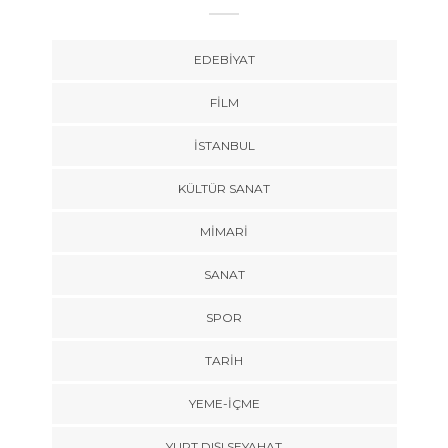
EDEBIYAT
FILM
İSTANBUL
KÜLTÜR SANAT
MIMARI
SANAT
SPOR
TARİH
YEME-İÇME
YURT DIŞI SEYAHAT