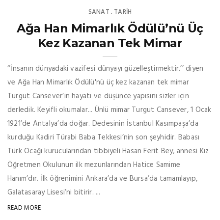
SANAT
TARİH
,
Ağa Han Mimarlık Ödülü’nü Üç
Kez Kazanan Tek Mimar
‘’İnsanın dünyadaki vazifesi dünyayı güzelleştirmektir.’’ diyen
ve Ağa Han Mimarlık Ödülü'nü üç kez kazanan tek mimar
Turgut Cansever’in hayatı ve düşünce yapısını sizler için
derledik. Keyifli okumalar... Ünlü mimar Turgut Cansever, 1 Ocak
1921’de Antalya’da doğar. Dedesinin İstanbul Kasımpaşa’da
kurduğu Kadiri Türabi Baba Tekkesi’nin son şeyhidir. Babası
Türk Ocağı kurucularından tıbbiyeli Hasan Ferit Bey, annesi Kız
Öğretmen Okulunun ilk mezunlarından Hatice Samime
Hanım’dır. İlk öğrenimini Ankara’da ve Bursa’da tamamlayıp,
Galatasaray Lisesi’ni bitirir. ...
READ MORE