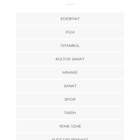
EDEBIYAT
FILM
İSTANBUL
KÜLTÜR SANAT
MIMARI
SANAT
SPOR
TARİH
YEME-İÇME
YURT DIŞI SEYAHAT