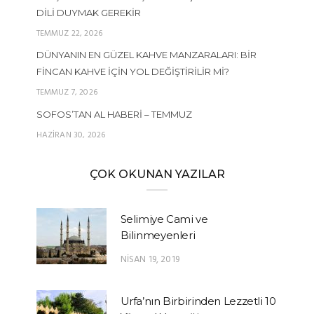
DILI DUYMAK GEREKIR
TEMMUZ 22, 2026
DÜNYANIN EN GÜZEL KAHVE MANZARALARI: BIR
FINCAN KAHVE İÇIN YOL DEĞIŞTIRILIR MI?
TEMMUZ 7, 2026
SOFOS’TAN AL HABERI – TEMMUZ
HAZIRAN 30, 2026
ÇOK OKUNAN YAZILAR
Selimiye Cami ve
Bilinmeyenleri
NISAN 19, 2019
Urfa’nın Birbirinden Lezzetli 10