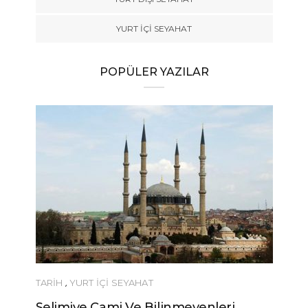
YURT İÇİ SEYAHAT
POPÜLER YAZILAR
TARİH
,
YURT İÇİ SEYAHAT
Selimiye Cami Ve Bilinmeyenleri