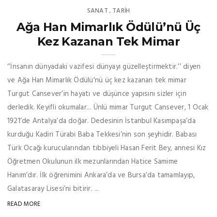
SANAT
TARİH
,
Ağa Han Mimarlık Ödülü’nü Üç
Kez Kazanan Tek Mimar
‘’İnsanın dünyadaki vazifesi dünyayı güzelleştirmektir.’’ diyen
ve Ağa Han Mimarlık Ödülü'nü üç kez kazanan tek mimar
Turgut Cansever’in hayatı ve düşünce yapısını sizler için
derledik. Keyifli okumalar... Ünlü mimar Turgut Cansever, 1 Ocak
1921’de Antalya’da doğar. Dedesinin İstanbul Kasımpaşa’da
kurduğu Kadiri Türabi Baba Tekkesi’nin son şeyhidir. Babası
Türk Ocağı kurucularından tıbbiyeli Hasan Ferit Bey, annesi Kız
Öğretmen Okulunun ilk mezunlarından Hatice Samime
Hanım’dır. İlk öğrenimini Ankara’da ve Bursa’da tamamlayıp,
Galatasaray Lisesi’ni bitirir. ...
READ MORE