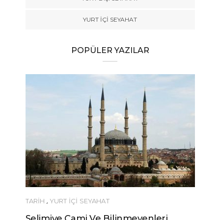
YURT İÇİ SEYAHAT
POPÜLER YAZILAR
TARİH
,
YURT İÇİ SEYAHAT
Selimiye Cami Ve Bilinmeyenleri