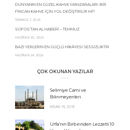
DÜNYANIN EN GÜZEL KAHVE MANZARALARI: BIR
FINCAN KAHVE İÇIN YOL DEĞIŞTIRILIR MI?
TEMMUZ 7, 2026
SOFOS’TAN AL HABERI – TEMMUZ
HAZIRAN 30, 2026
BAZI YERLERIN EN GÜÇLÜ HIKÂYESI SESSIZLIKTIR
HAZIRAN 24, 2026
ÇOK OKUNAN YAZILAR
Selimiye Cami ve
Bilinmeyenleri
NISAN 19, 2019
Urfa’nın Birbirinden Lezzetli 10