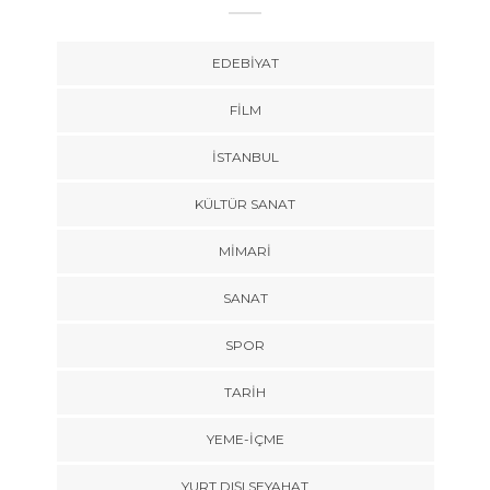
EDEBIYAT
FILM
İSTANBUL
KÜLTÜR SANAT
MIMARI
SANAT
SPOR
TARİH
YEME-İÇME
YURT DIŞI SEYAHAT