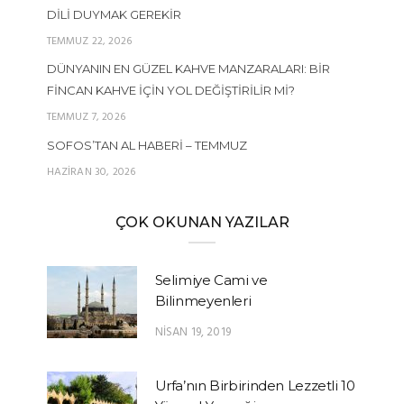
DILI DUYMAK GEREKIR
TEMMUZ 22, 2026
DÜNYANIN EN GÜZEL KAHVE MANZARALARI: BIR
FINCAN KAHVE İÇIN YOL DEĞIŞTIRILIR MI?
TEMMUZ 7, 2026
SOFOS’TAN AL HABERI – TEMMUZ
HAZIRAN 30, 2026
ÇOK OKUNAN YAZILAR
Selimiye Cami ve
Bilinmeyenleri
NISAN 19, 2019
Urfa’nın Birbirinden Lezzetli 10