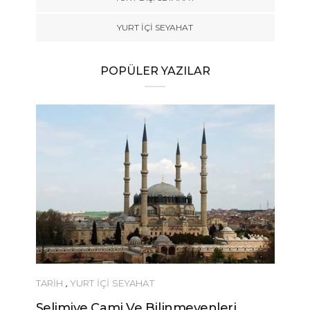
YURT İÇİ SEYAHAT
POPÜLER YAZILAR
TARİH
,
YURT İÇİ SEYAHAT
Selimiye Cami Ve Bilinmeyenleri