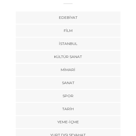
EDEBIYAT
FILM
İSTANBUL
KÜLTÜR SANAT
MIMARI
SANAT
SPOR
TARİH
YEME-İÇME
YURT DIŞI SEYAHAT