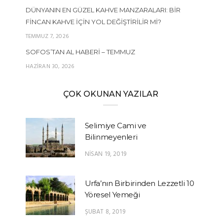
DÜNYANIN EN GÜZEL KAHVE MANZARALARI: BIR
FINCAN KAHVE İÇIN YOL DEĞIŞTIRILIR MI?
TEMMUZ 7, 2026
SOFOS’TAN AL HABERI – TEMMUZ
HAZIRAN 30, 2026
ÇOK OKUNAN YAZILAR
Selimiye Cami ve
Bilinmeyenleri
NISAN 19, 2019
Urfa’nın Birbirinden Lezzetli 10
Yöresel Yemeği
ŞUBAT 8, 2019