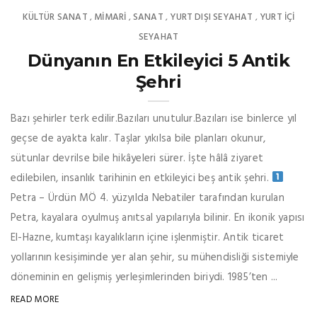
KÜLTÜR SANAT
MIMARI
SANAT
YURT DIŞI SEYAHAT
YURT İÇİ
,
,
,
,
SEYAHAT
Dünyanın En Etkileyici 5 Antik
Şehri
Bazı şehirler terk edilir.Bazıları unutulur.Bazıları ise binlerce yıl
geçse de ayakta kalır. Taşlar yıkılsa bile planları okunur,
sütunlar devrilse bile hikâyeleri sürer. İşte hâlâ ziyaret
edilebilen, insanlık tarihinin en etkileyici beş antik şehri.
Petra – Ürdün MÖ 4. yüzyılda Nebatiler tarafından kurulan
Petra, kayalara oyulmuş anıtsal yapılarıyla bilinir. En ikonik yapısı
El-Hazne, kumtaşı kayalıkların içine işlenmiştir. Antik ticaret
yollarının kesişiminde yer alan şehir, su mühendisliği sistemiyle
döneminin en gelişmiş yerleşimlerinden biriydi. 1985’ten ...
READ MORE