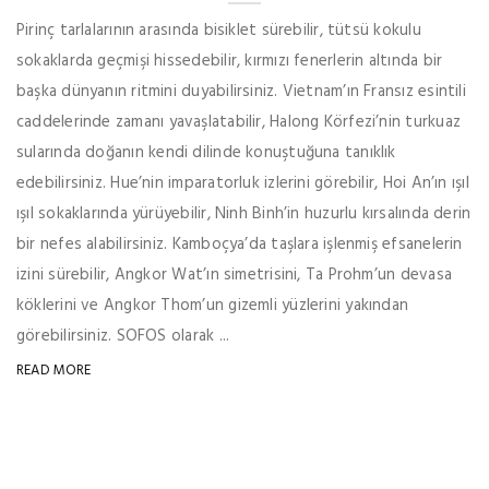
Pirinç tarlalarının arasında bisiklet sürebilir, tütsü kokulu
sokaklarda geçmişi hissedebilir, kırmızı fenerlerin altında bir
başka dünyanın ritmini duyabilirsiniz. Vietnam’ın Fransız esintili
caddelerinde zamanı yavaşlatabilir, Halong Körfezi’nin turkuaz
sularında doğanın kendi dilinde konuştuğuna tanıklık
edebilirsiniz. Hue’nin imparatorluk izlerini görebilir, Hoi An’ın ışıl
ışıl sokaklarında yürüyebilir, Ninh Binh’in huzurlu kırsalında derin
bir nefes alabilirsiniz. Kamboçya’da taşlara işlenmiş efsanelerin
izini sürebilir, Angkor Wat’ın simetrisini, Ta Prohm’un devasa
köklerini ve Angkor Thom’un gizemli yüzlerini yakından
görebilirsiniz. SOFOS olarak ...
READ MORE