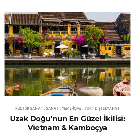
KÜLTÜR SANAT
SANAT
YEME-İÇME
YURT DIŞI SEYAHAT
,
,
,
Uzak Doğu’nun En Güzel İkilisi:
Vietnam & Kamboçya