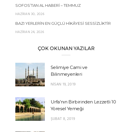
SOFOS’TAN AL HABERI – TEMMUZ
HAZIRAN 30, 2026
BAZI YERLERIN EN GÜÇLÜ HIKÂYESI SESSIZLIKTIR
HAZIRAN 24, 2026
ÇOK OKUNAN YAZILAR
Selimiye Cami ve
Bilinmeyenleri
NISAN 19, 2019
Urfa’nın Birbirinden Lezzetli 10
Yöresel Yemeği
ŞUBAT 8, 2019