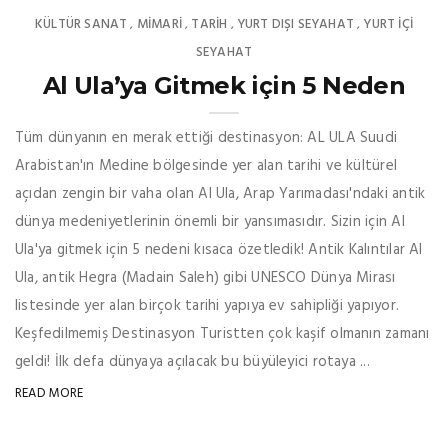
KÜLTÜR SANAT
MIMARI
TARİH
YURT DIŞI SEYAHAT
YURT İÇİ
,
,
,
,
SEYAHAT
Al Ula’ya Gitmek için 5 Neden
Tüm dünyanın en merak ettiği destinasyon: AL ULA Suudi
Arabistan'ın Medine bölgesinde yer alan tarihi ve kültürel
açıdan zengin bir vaha olan Al Ula, Arap Yarımadası'ndaki antik
dünya medeniyetlerinin önemli bir yansımasıdır. Sizin için Al
Ula'ya gitmek için 5 nedeni kısaca özetledik! Antik Kalıntılar Al
Ula, antik Hegra (Madain Saleh) gibi UNESCO Dünya Mirası
listesinde yer alan birçok tarihi yapıya ev sahipliği yapıyor.
Keşfedilmemiş Destinasyon Turistten çok kaşif olmanın zamanı
geldi! İlk defa dünyaya açılacak bu büyüleyici rotaya ...
READ MORE