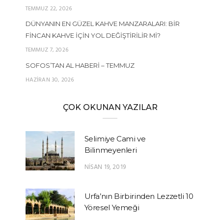
TEMMUZ 22, 2026
DÜNYANIN EN GÜZEL KAHVE MANZARALARI: BIR
FINCAN KAHVE İÇIN YOL DEĞIŞTIRILIR MI?
TEMMUZ 7, 2026
SOFOS’TAN AL HABERI – TEMMUZ
HAZIRAN 30, 2026
ÇOK OKUNAN YAZILAR
Selimiye Cami ve
Bilinmeyenleri
NISAN 19, 2019
Urfa’nın Birbirinden Lezzetli 10
Yöresel Yemeği