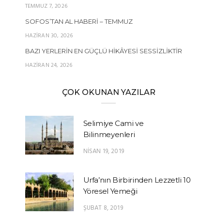
TEMMUZ 7, 2026
SOFOS’TAN AL HABERI – TEMMUZ
HAZIRAN 30, 2026
BAZI YERLERIN EN GÜÇLÜ HIKÂYESI SESSIZLIKTIR
HAZIRAN 24, 2026
ÇOK OKUNAN YAZILAR
Selimiye Cami ve
Bilinmeyenleri
NISAN 19, 2019
Urfa’nın Birbirinden Lezzetli 10
Yöresel Yemeği
ŞUBAT 8, 2019