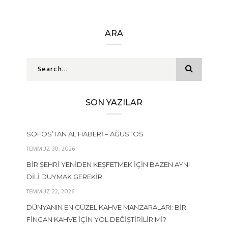
ARA
SON YAZILAR
SOFOS’TAN AL HABERI – AĞUSTOS
TEMMUZ 30, 2026
BIR ŞEHRI YENIDEN KEŞFETMEK İÇIN BAZEN AYNI
DILI DUYMAK GEREKIR
TEMMUZ 22, 2026
DÜNYANIN EN GÜZEL KAHVE MANZARALARI: BIR
FINCAN KAHVE İÇIN YOL DEĞIŞTIRILIR MI?