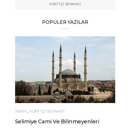
YURT İÇİ SEYAHAT
POPÜLER YAZILAR
TARİH
,
YURT İÇİ SEYAHAT
Selimiye Cami Ve Bilinmeyenleri