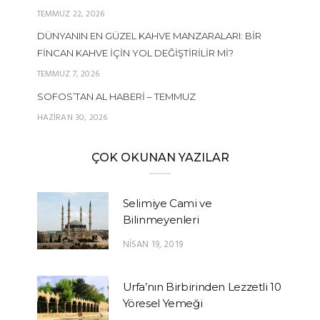
TEMMUZ 22, 2026
DÜNYANIN EN GÜZEL KAHVE MANZARALARI: BIR
FINCAN KAHVE İÇIN YOL DEĞIŞTIRILIR MI?
TEMMUZ 7, 2026
SOFOS’TAN AL HABERI – TEMMUZ
HAZIRAN 30, 2026
ÇOK OKUNAN YAZILAR
Selimiye Cami ve
Bilinmeyenleri
NISAN 19, 2019
Urfa’nın Birbirinden Lezzetli 10
Yöresel Yemeği