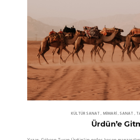
KÜLTÜR SANAT
MIMARI
SANAT
T
,
,
,
Ürdün’e Git