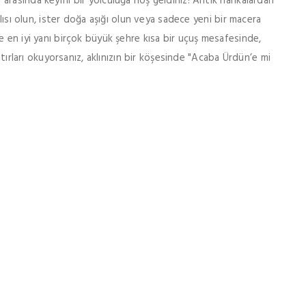
rasında keyifli bir yolculuğa hoş geldiniz! Antik harikalardan
klısı olun, ister doğa aşığı olun veya sadece yeni bir macera
e en iyi yanı birçok büyük şehre kısa bir uçuş mesafesinde,
atırları okuyorsanız, aklınızın bir köşesinde "Acaba Ürdün’e mi