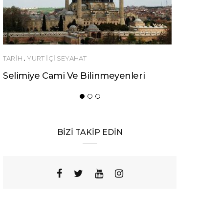
YURT İÇİ SEYAHAT
YEME-İÇME
iye Cami Ve Bilinmeyenleri
Urfa’nın Birbiri
Yemeği
BİZİ TAKİP EDİN