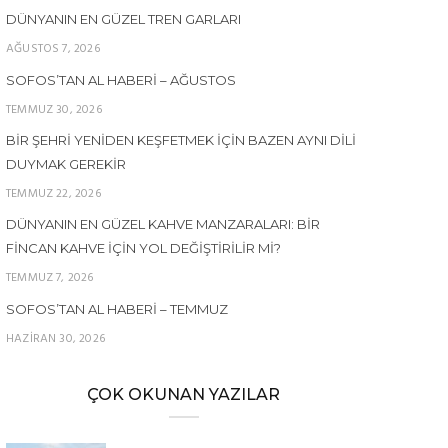
DÜNYANIN EN GÜZEL TREN GARLARI
AĞUSTOS 7, 2026
SOFOS’TAN AL HABERI – AĞUSTOS
TEMMUZ 30, 2026
BIR ŞEHRI YENIDEN KEŞFETMEK İÇIN BAZEN AYNI DILI
DUYMAK GEREKIR
TEMMUZ 22, 2026
DÜNYANIN EN GÜZEL KAHVE MANZARALARI: BIR
FINCAN KAHVE İÇIN YOL DEĞIŞTIRILIR MI?
TEMMUZ 7, 2026
SOFOS’TAN AL HABERI – TEMMUZ
HAZIRAN 30, 2026
ÇOK OKUNAN YAZILAR