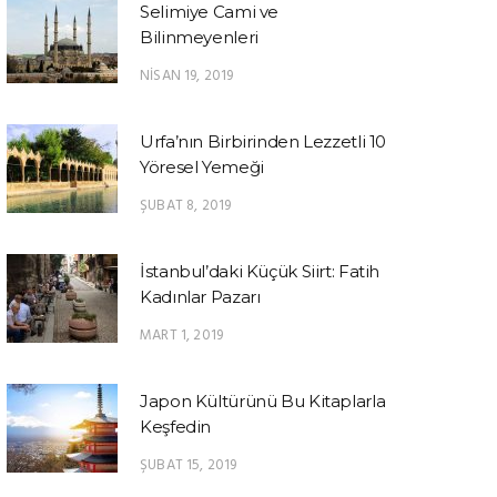
Selimiye Cami ve
Bilinmeyenleri
NISAN 19, 2019
Urfa’nın Birbirinden Lezzetli 10
Yöresel Yemeği
ŞUBAT 8, 2019
İstanbul’daki Küçük Siirt: Fatih
Kadınlar Pazarı
MART 1, 2019
Japon Kültürünü Bu Kitaplarla
Keşfedin
ŞUBAT 15, 2019