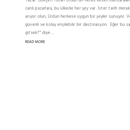
Yazar: Gökçen Turan Ürdün'ün nefes kesen manzaraları a
canlı pazarlara, bu ülkede her şey var. İster tarih mera
arıyor olun, Ürdün herkese uygun bir şeyler sunuyor. V
güvenli ve kolay erişilebilir bir destinasyon. Eğer bu s
gitsek?" diye ...
READ MORE