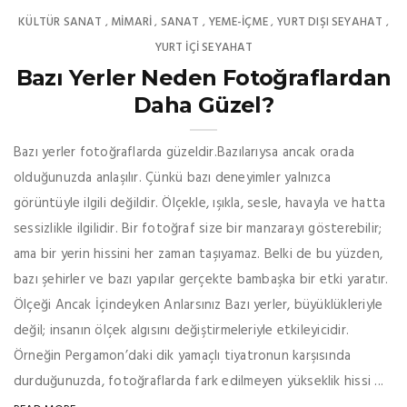
KÜLTÜR SANAT
MIMARI
SANAT
YEME-İÇME
YURT DIŞI SEYAHAT
,
,
,
,
,
YURT İÇİ SEYAHAT
Bazı Yerler Neden Fotoğraflardan
Daha Güzel?
Bazı yerler fotoğraflarda güzeldir.Bazılarıysa ancak orada
olduğunuzda anlaşılır. Çünkü bazı deneyimler yalnızca
görüntüyle ilgili değildir. Ölçekle, ışıkla, sesle, havayla ve hatta
sessizlikle ilgilidir. Bir fotoğraf size bir manzarayı gösterebilir;
ama bir yerin hissini her zaman taşıyamaz. Belki de bu yüzden,
bazı şehirler ve bazı yapılar gerçekte bambaşka bir etki yaratır.
Ölçeği Ancak İçindeyken Anlarsınız Bazı yerler, büyüklükleriyle
değil; insanın ölçek algısını değiştirmeleriyle etkileyicidir.
Örneğin Pergamon’daki dik yamaçlı tiyatronun karşısında
durduğunuzda, fotoğraflarda fark edilmeyen yükseklik hissi ...