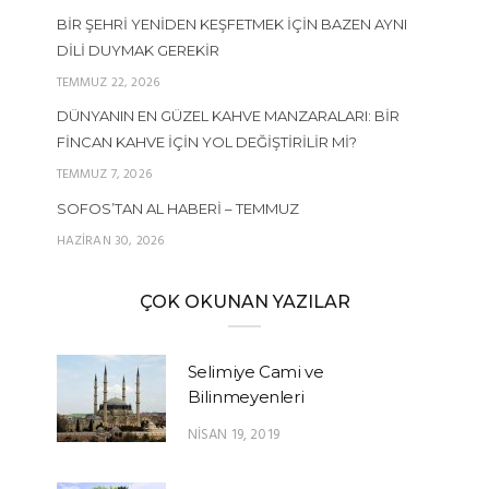
BIR ŞEHRI YENIDEN KEŞFETMEK İÇIN BAZEN AYNI
DILI DUYMAK GEREKIR
TEMMUZ 22, 2026
DÜNYANIN EN GÜZEL KAHVE MANZARALARI: BIR
FINCAN KAHVE İÇIN YOL DEĞIŞTIRILIR MI?
TEMMUZ 7, 2026
SOFOS’TAN AL HABERI – TEMMUZ
HAZIRAN 30, 2026
ÇOK OKUNAN YAZILAR
Selimiye Cami ve
Bilinmeyenleri
NISAN 19, 2019