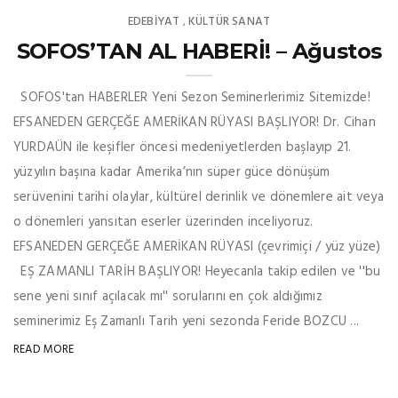
EDEBIYAT
KÜLTÜR SANAT
,
SOFOS’TAN AL HABERİ! – Ağustos
SOFOS'tan HABERLER Yeni Sezon Seminerlerimiz Sitemizde!
EFSANEDEN GERÇEĞE AMERİKAN RÜYASI BAŞLIYOR! Dr. Cihan
YURDAÜN ile keşifler öncesi medeniyetlerden başlayıp 21.
yüzyılın başına kadar Amerika’nın süper güce dönüşüm
serüvenini tarihi olaylar, kültürel derinlik ve dönemlere ait veya
o dönemleri yansıtan eserler üzerinden inceliyoruz.
EFSANEDEN GERÇEĞE AMERİKAN RÜYASI (çevrimiçi / yüz yüze)
EŞ ZAMANLI TARİH BAŞLIYOR! Heyecanla takip edilen ve ''bu
sene yeni sınıf açılacak mı'' sorularını en çok aldığımız
seminerimiz Eş Zamanlı Tarih yeni sezonda Feride BOZCU ...
READ MORE