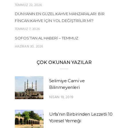
TEMMUZ 22, 2026
DÜNYANIN EN GÜZEL KAHVE MANZARALARI: BIR
FINCAN KAHVE İÇIN YOL DEĞIŞTIRILIR MI?
TEMMUZ 7, 2026
SOFOS’TAN AL HABERI – TEMMUZ
HAZIRAN 30, 2026
ÇOK OKUNAN YAZILAR
Selimiye Cami ve
Bilinmeyenleri
NISAN 19, 2019
Urfa’nın Birbirinden Lezzetli 10
Yöresel Yemeği