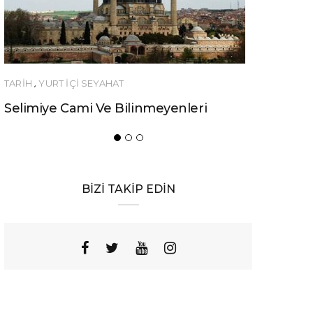
RİH
,
YURT İÇİ SEYAHAT
YEME-İÇME
limiye Cami Ve Bilinmeyenleri
Urfa’nın Bir
Yemeği
BİZİ TAKİP EDİN