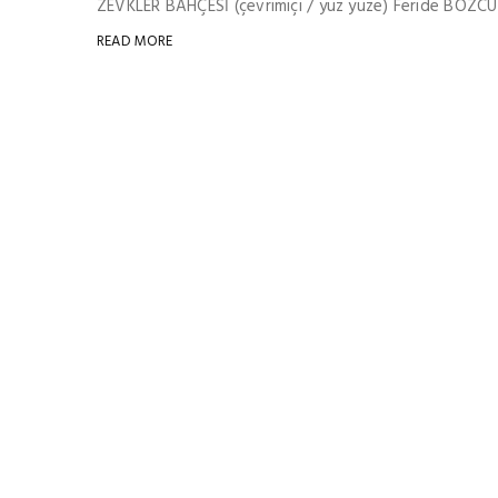
ZEVKLER BAHÇESİ (çevrimiçi / yüz yüze) Feride BOZCU i
READ MORE