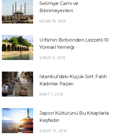
Selimiye Cami ve
Bilinmeyenleri
NISAN 19, 2019
Urfa’nın Birbirinden Lezzetli 10
Yöresel Yemeği
ŞUBAT 8, 2019
İstanbul’daki Küçük Siirt: Fatih
Kadınlar Pazarı
MART 1, 2019
Japon Kültürünü Bu Kitaplarla
Keşfedin
ŞUBAT 15, 2019