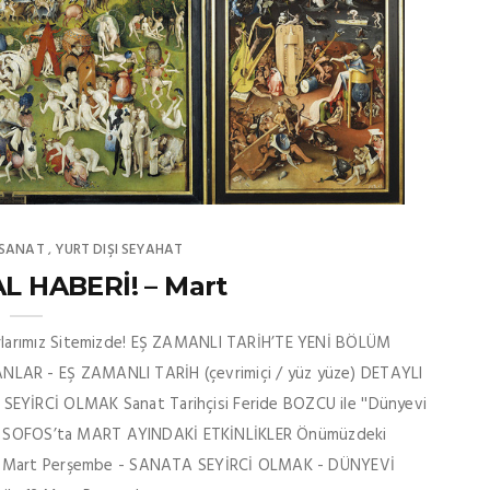
 SANAT
YURT DIŞI SEYAHAT
,
L HABERİ! – Mart
rlarımız Sitemizde! EŞ ZAMANLI TARİH’TE YENİ BÖLÜM
AR - EŞ ZAMANLI TARİH (çevrimiçi / yüz yüze) DETAYLI
YİRCİ OLMAK Sanat Tarihçisi Feride BOZCU ile ''Dünyevi
LGİ SOFOS’ta MART AYINDAKİ ETKİNLİKLER Önümüzdeki
tın! 06 Mart Perşembe - SANATA SEYİRCİ OLMAK - DÜNYEVİ