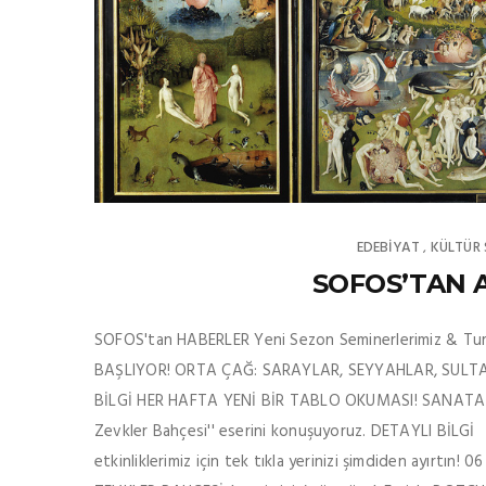
EDEBIYAT
KÜLTÜR
,
SOFOS’TAN A
SOFOS'tan HABERLER Yeni Sezon Seminerlerimiz & Tu
BAŞLIYOR! ORTA ÇAĞ: SARAYLAR, SEYYAHLAR, SULTANL
BİLGİ HER HAFTA YENİ BİR TABLO OKUMASI! SANATA SE
Zevkler Bahçesi'' eserini konuşuyoruz. DETAYLI Bİ
etkinliklerimiz için tek tıkla yerinizi şimdiden ayır