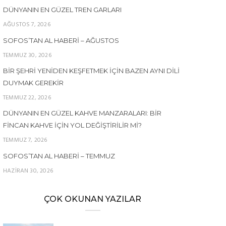
DÜNYANIN EN GÜZEL TREN GARLARI
AĞUSTOS 7, 2026
SOFOS’TAN AL HABERI – AĞUSTOS
TEMMUZ 30, 2026
BIR ŞEHRI YENIDEN KEŞFETMEK İÇIN BAZEN AYNI DILI
DUYMAK GEREKIR
TEMMUZ 22, 2026
DÜNYANIN EN GÜZEL KAHVE MANZARALARI: BIR
FINCAN KAHVE İÇIN YOL DEĞIŞTIRILIR MI?
TEMMUZ 7, 2026
SOFOS’TAN AL HABERI – TEMMUZ
HAZIRAN 30, 2026
ÇOK OKUNAN YAZILAR