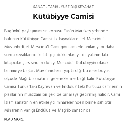
SANAT
TARİH
YURT DIŞI SEYAHAT
,
,
Kütübiyye Camisi
Bugünkü paylaşımımızın konusu Fas’ın Marakeş şehrinde
bulunan Kütübiyye Camisi İlk kaynaklarda el-Mescidü’l-
Muvahhidî, el-Mescidü’l-Cami gibi isimlerle anılan yapı daha
sonra revaklarındaki kitapçı dükkanları ya da yakınındaki
kitapçılar çarşısından dolayı Mescidü’l-Kütübiyyîn olarak
bilinmeye başlar. Muvahhidlerin yaptırdığı bu eser büyük
ölçüde Mağrib sanatının geleneklerine bağlı kalır. Kütübiyye
Camisi Tunus’taki Kayrevan ve Endülüs’teki Kurtuba camilerinin
planlarının muazzam bir şekilde bir araya getirilmiş halidir. Cami
İslam sanatının en etkileyici minarelerinden birine sahiptir.
Minarenin varlığı Endülüs ve Mağrib sanatında ...
READ MORE