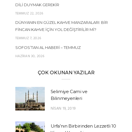
DILI DUYMAK GEREKIR
TEMMUZ 22, 2026
DÜNYANIN EN GÜZEL KAHVE MANZARALARI: BIR
FINCAN KAHVE İÇIN YOL DEĞIŞTIRILIR MI?
TEMMUZ 7, 2026
SOFOS’TAN AL HABERI – TEMMUZ
HAZIRAN 30, 2026
ÇOK OKUNAN YAZILAR
Selimiye Cami ve
Bilinmeyenleri
NISAN 19, 2019
Urfa’nın Birbirinden Lezzetli 10