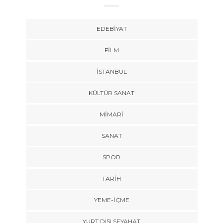
EDEBIYAT
FILM
İSTANBUL
KÜLTÜR SANAT
MIMARI
SANAT
SPOR
TARİH
YEME-İÇME
YURT DIŞI SEYAHAT