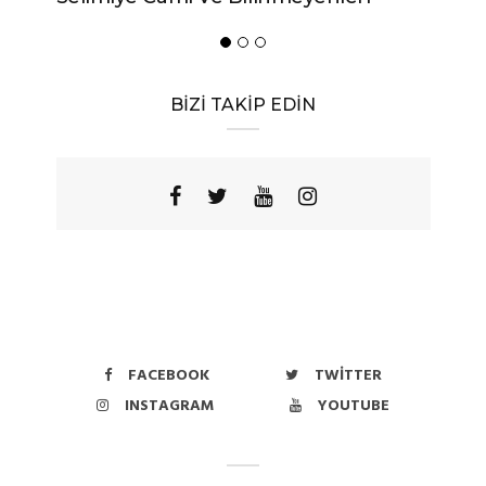
Yöres
BİZİ TAKİP EDİN
FACEBOOK
TWITTER
INSTAGRAM
YOUTUBE