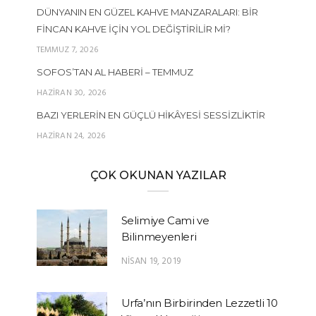
DÜNYANIN EN GÜZEL KAHVE MANZARALARI: BIR
FINCAN KAHVE İÇIN YOL DEĞIŞTIRILIR MI?
TEMMUZ 7, 2026
SOFOS’TAN AL HABERI – TEMMUZ
HAZIRAN 30, 2026
BAZI YERLERIN EN GÜÇLÜ HIKÂYESI SESSIZLIKTIR
HAZIRAN 24, 2026
ÇOK OKUNAN YAZILAR
Selimiye Cami ve
Bilinmeyenleri
NISAN 19, 2019
Urfa’nın Birbirinden Lezzetli 10