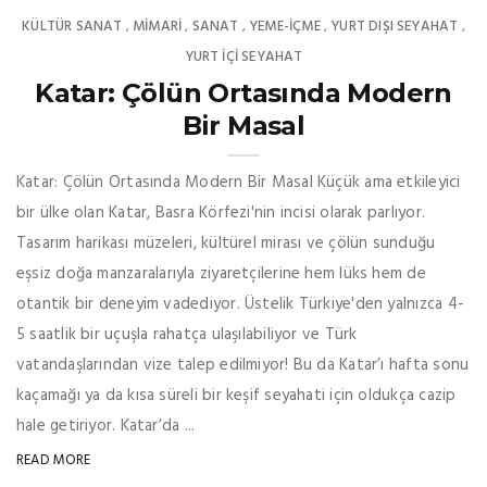
KÜLTÜR SANAT
MIMARI
SANAT
YEME-İÇME
YURT DIŞI SEYAHAT
,
,
,
,
,
YURT İÇİ SEYAHAT
Katar: Çölün Ortasında Modern
Bir Masal
Katar: Çölün Ortasında Modern Bir Masal Küçük ama etkileyici
bir ülke olan Katar, Basra Körfezi'nin incisi olarak parlıyor.
Tasarım harikası müzeleri, kültürel mirası ve çölün sunduğu
eşsiz doğa manzaralarıyla ziyaretçilerine hem lüks hem de
otantik bir deneyim vadediyor. Üstelik Türkiye'den yalnızca 4-
5 saatlik bir uçuşla rahatça ulaşılabiliyor ve Türk
vatandaşlarından vize talep edilmiyor! Bu da Katar’ı hafta sonu
kaçamağı ya da kısa süreli bir keşif seyahati için oldukça cazip
hale getiriyor. Katar’da ...
READ MORE