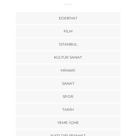
EDEBIYAT
FILM
İSTANBUL
KÜLTÜR SANAT
MIMARI
SANAT
SPOR
TARİH
YEME-İÇME
YURT DIŞI SEYAHAT