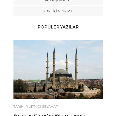
YURT İÇİ SEYAHAT
POPÜLER YAZILAR
TARİH
,
YURT İÇİ SEYAHAT
Selimiye Cami Ve Bilinmeyenleri